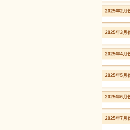
2025年2
2025年3
2025年4
2025年5
2025年6
2025年7