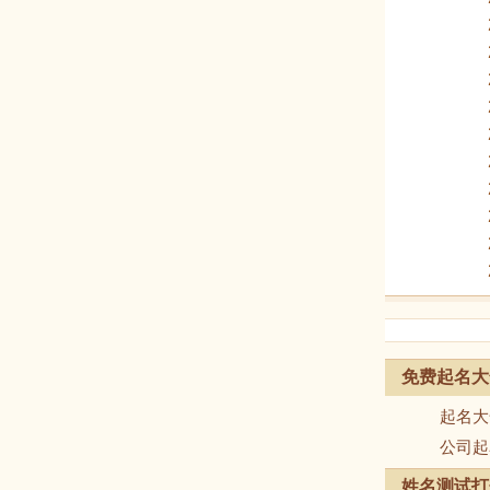
免费起名大
起名大
公司起
姓名测试打