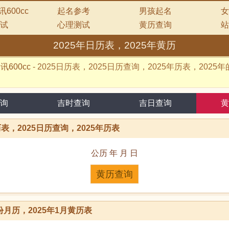
600cc
起名参考
男孩起名
女
试
心理测试
黄历查询
站
2025年日历表，2025年黄历
600cc
-
2025日历表，2025日历查询，2025年历表，2025
询
吉时查询
吉日查询
黄
历表，2025日历查询，2025年历表
公历 年 月 日
月份月历，2025年1月黄历表