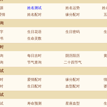
源
姓名测试
姓名运势
姓
爱情
姓名配对
缘分配对
询
字
生日花语
生日密码
书
生命灵数
时
询
每日吉时
阴历阳历
询
节气查询
二十四节气
试
对
爱情配对
缘分配对
对
生日配对
血型配对
试
试
寿命预测
星座血型