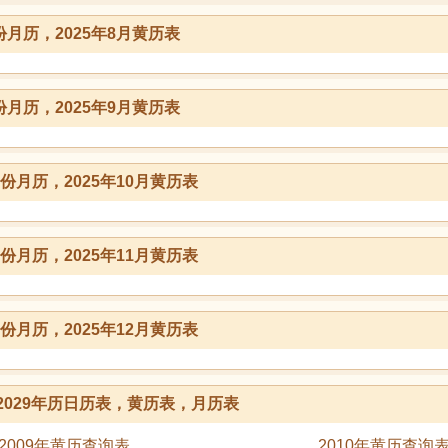
月份月历，2025年8月黄历表
月份月历，2025年9月黄历表
0月份月历，2025年10月黄历表
1月份月历，2025年11月黄历表
2月份月历，2025年12月黄历表
 - 2029年历日历表，黄历表，月历表
2009年黄历查询表
2010年黄历查询