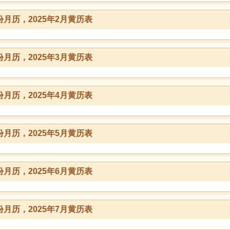
月份月历，2025年2月黄历表
月份月历，2025年3月黄历表
月份月历，2025年4月黄历表
月份月历，2025年5月黄历表
月份月历，2025年6月黄历表
月份月历，2025年7月黄历表