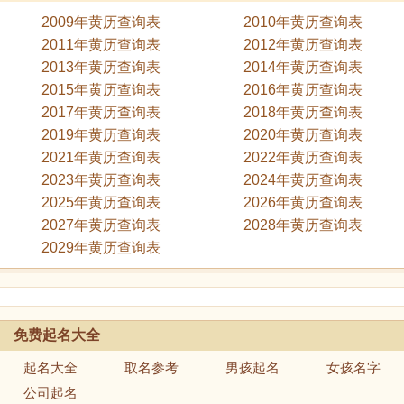
2009年黄历查询表
2010年黄历查询表
2011年黄历查询表
2012年黄历查询表
2013年黄历查询表
2014年黄历查询表
2015年黄历查询表
2016年黄历查询表
2017年黄历查询表
2018年黄历查询表
2019年黄历查询表
2020年黄历查询表
2021年黄历查询表
2022年黄历查询表
2023年黄历查询表
2024年黄历查询表
2025年黄历查询表
2026年黄历查询表
2027年黄历查询表
2028年黄历查询表
2029年黄历查询表
免费起名大全
起名大全
取名参考
男孩起名
女孩名字
公司起名