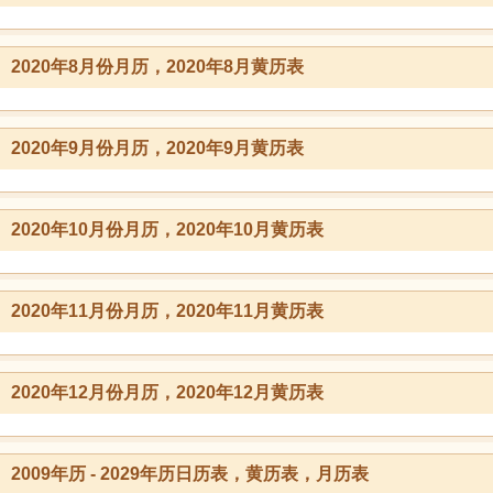
2020年8月份月历，2020年8月黄历表
2020年9月份月历，2020年9月黄历表
2020年10月份月历，2020年10月黄历表
2020年11月份月历，2020年11月黄历表
2020年12月份月历，2020年12月黄历表
2009年历 - 2029年历日历表，黄历表，月历表