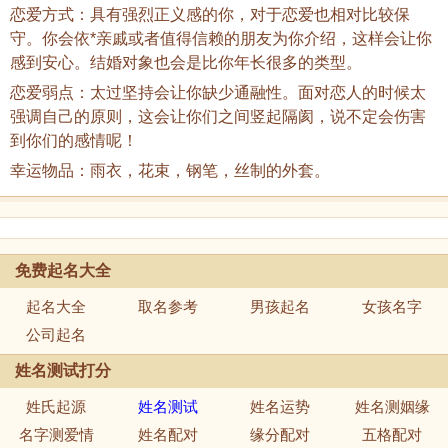
恋爱方式：具有强烈正义感的你，对于恋爱也相对比较保
守。你会依*亲戚或者值得信赖的朋友为你介绍，这样会让你
感到安心。结婚对象也会是比你年长很多的类型。
恋爱弱点：太过坚持会让你缺少通融性。面对恋人的时候太
强调自己的原则，这会让你们之间竖起隔阂，说不定会伤害
到你们的感情呢！
幸运物品：雨衣，花束，钢笔，丝制的外套。
免费起名大全
起名大全
取名参考
男孩起名
女孩名字
公司起名
姓名测试打分
姓氏起源
姓名测试
姓名运势
姓名测姻缘
名字测爱情
姓名配对
缘分配对
五格配对