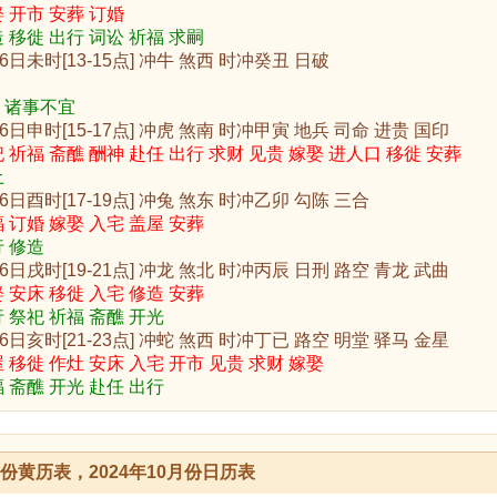
 开市 安葬 订婚
 移徙 出行 词讼 祈福 求嗣
16日未时[13-15点] 冲牛 煞西 时冲癸丑 日破
 诸事不宜
16日申时[15-17点] 冲虎 煞南 时冲甲寅 地兵 司命 进贵 国印
 祈福 斋醮 酬神 赴任 出行 求财 见贵 嫁娶 进人口 移徙 安葬
土
16日酉时[17-19点] 冲兔 煞东 时冲乙卯 勾陈 三合
 订婚 嫁娶 入宅 盖屋 安葬
 修造
16日戌时[19-21点] 冲龙 煞北 时冲丙辰 日刑 路空 青龙 武曲
 安床 移徙 入宅 修造 安葬
 祭祀 祈福 斋醮 开光
16日亥时[21-23点] 冲蛇 煞西 时冲丁已 路空 明堂 驿马 金星
 移徙 作灶 安床 入宅 开市 见贵 求财 嫁娶
 斋醮 开光 赴任 出行
0月份黄历表，2024年10月份日历表