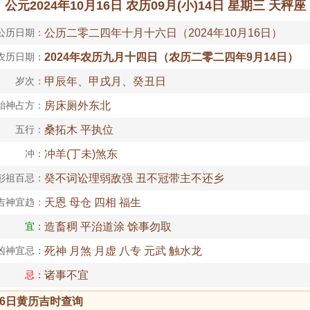
公元2024年10月16日 农历09月(小)14日 星期三 天秤座
公历日期：
公历二零二四年十月十六日（2024年10月16日）
农历日期：
2024年农历九月十四日（农历二零二四年9月14日）
岁次：
甲辰年、甲戌月、癸丑日
胎神占方：
房床厕外东北
五行：
桑拓木 平执位
冲：
冲羊(丁未)煞东
彭祖百忌：
癸不词讼理弱敌强 丑不冠带主不还乡
吉神宜趋：
天恩 母仓 四相 福生
宜：
造畜稠 平治道涂 馀事勿取
凶神宜忌：
死神 月煞 月虚 八专 元武 触水龙
忌：
诸事不宜
月16日黄历吉时查询