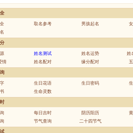
全
全
取名参考
男孩起名
名
分
源
姓名测试
姓名运势
姓
爱情
姓名配对
缘分配对
询
字
生日花语
生日密码
书
生命灵数
时
询
每日吉时
阴历阳历
询
节气查询
二十四节气
试