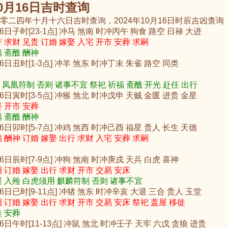
10月16日吉时查询
零二四年十月十六日吉时查询，2024年10月16日时辰吉凶查询
16日子时[23-1点] 冲马 煞南 时冲丙午 狗食 路空 日禄 大进
 求财 见贵 订婚 嫁娶 入宅 开市 安葬 求嗣
 斋醮 酬神
16日丑时[1-3点] 冲羊 煞东 时冲丁未 朱雀 路空 同类
凤凰符制 否则 诸事不宜 祭祀 祈福 斋醮 开光 赴任 出行
16日寅时[3-5点] 冲猴 煞北 时冲戊申 天贼 金匮 进贵 金星
 开市 安葬
 斋醮 酬神
16日卯时[5-7点] 冲鸡 煞西 时冲己酉 福星 贵人 长生 天德
 酬神 订婚 嫁娶 出行 求财 入宅 安葬 求嗣
16日辰时[7-9点] 冲狗 煞南 时冲庚戍 天兵 白虎 喜神
 订婚 嫁娶 出行 求财 开市 交易 安床
 入殓 白虎须用 麒麟符制 否则 诸事不宜
16日已时[9-11点] 冲猪 煞东 时冲辛亥 大退 三合 贵人 玉堂
 订婚 嫁娶 出行 求财 开市 交易 安床 祭祀 盖屋 移徙
 安葬
16日午时[11-13点] 冲鼠 煞北 时冲壬子 天牢 六戊 贪狼 进贵