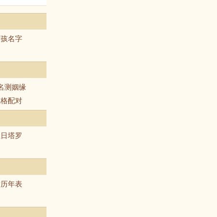
女孩名字
名测姻缘
五格配对
生日塔罗
黄历年表