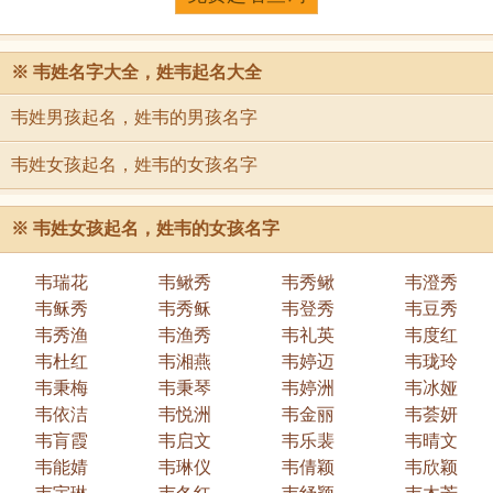
※ 韦姓名字大全，姓韦起名大全
韦姓男孩起名，姓韦的男孩名字
韦姓女孩起名，姓韦的女孩名字
※
韦姓女孩起名，姓韦的女孩名字
韦瑞花
韦鳅秀
韦秀鳅
韦澄秀
韦稣秀
韦秀稣
韦登秀
韦豆秀
韦秀渔
韦渔秀
韦礼英
韦度红
韦杜红
韦湘燕
韦婷迈
韦珑玲
韦秉梅
韦秉琴
韦婷洲
韦冰娅
韦依洁
韦悦洲
韦金丽
韦荟妍
韦肓霞
韦启文
韦乐裴
韦晴文
韦能婧
韦琳仪
韦倩颖
韦欣颖