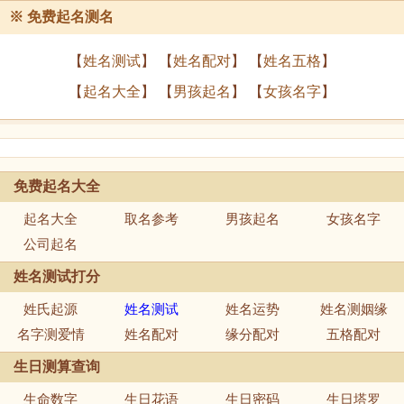
※
免费起名测名
【
姓名测试
】 【
姓名配对
】 【
姓名五格
】
【
起名大全
】 【
男孩起名
】 【
女孩名字
】
免费起名大全
起名大全
取名参考
男孩起名
女孩名字
公司起名
姓名测试打分
姓氏起源
姓名测试
姓名运势
姓名测姻缘
名字测爱情
姓名配对
缘分配对
五格配对
生日测算查询
生命数字
生日花语
生日密码
生日塔罗