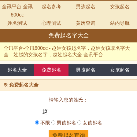
全讯平台-全讯
起名参考
男孩起名
女孩起名
600cc
姓名测试
心理测试
黄历查询
站内导航
免费起名字大全
全讯平台-全讯600cc
-
赵姓女孩起名字，赵姓女孩取名字大
全，姓赵的女孩名字，赵姓起名大全-全讯平台
起名大全
免费起名
男孩起名
女孩起名
※
免费起名大全
请输入您的姓氏：
不限
男孩起名
女孩起名