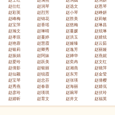
赵士红
赵满燕
赵润嫣
赵润妍
赵仕红
赵润琴
赵选文
赵恩琴
赵彩英
赵烈芳
赵小琴
赵峥妍
赵峰梅
赵锦花
赵胜美
赵莉敏
赵宝萍
赵香瑶
赵慈梅
赵琳昌
赵瀚文
赵琳晴
赵蔓媛
赵炫琳
赵孝琼
赵蔓婷
赵洪玉
赵婧炫
赵艳蓉
赵慧霞
赵娅臻
赵云茹
赵银莉
赵卿秀
赵逸芳
赵丽娅
赵振娟
赵阿妹
赵婵华
赵燕妮
赵爱玲
赵跃美
赵奕冉
赵文红
赵倩影
赵银丽
赵湘燕
赵镜萍
赵仙颖
赵锐霞
赵东芳
赵金莹
赵宝琴
赵忠芬
赵张瑛
赵倩樱
赵秀燕
赵春蓉
赵海丽
赵婧佤
赵彦玲
赵瑛琪
赵琬琴
赵伏玲
赵婧昕
赵育文
赵井文
赵福英