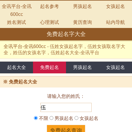
全讯平台-全讯
起名参考
男孩起名
女孩起名
600cc
姓名测试
心理测试
黄历查询
站内导航
免费起名字大全
全讯平台-全讯600cc
-
伍姓女孩起名字，伍姓女孩取名字大
全，姓伍的女孩名字，伍姓起名大全-全讯平台
起名大全
免费起名
男孩起名
女孩起名
※
免费起名大全
请输入您的姓氏：
不限
男孩起名
女孩起名