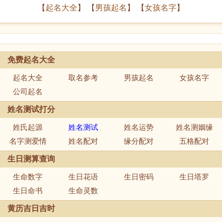
【
起名大全
】 【
男孩起名
】 【
女孩名字
】
免费起名大全
起名大全
取名参考
男孩起名
女孩名字
公司起名
姓名测试打分
姓氏起源
姓名测试
姓名运势
姓名测姻缘
名字测爱情
姓名配对
缘分配对
五格配对
生日测算查询
生命数字
生日花语
生日密码
生日塔罗
生日命书
生命灵数
黄历吉日吉时