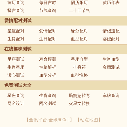
黄历查询
每日吉时
阴历阳历
黄历年表
择吉查询
节气查询
二十四节气
爱情配对测试
星座配对
爱情配对
缘分配对
情侣速配
生肖配对
生日配对
血型配对
婆媳配对
在线趣味测试
星座测试
寿命预测
星座血型
生肖血型
生肖星座
性格解析
护身符
金庸测试
读心测试
血型分析
血型性格
免费测试大全
星座查询
生肖查询
脑筋急转弯
车牌查询
网名设计
网名测试
火星文转换
【
全讯平台-全讯600cc
】 【
站点地图
】