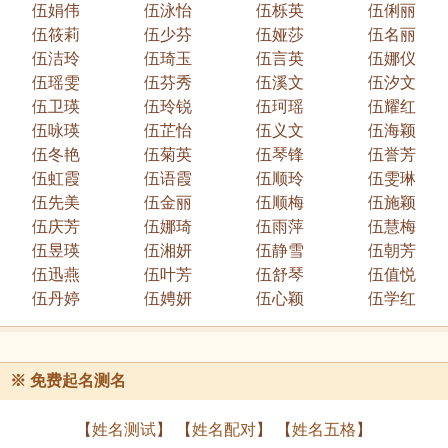
伍娟伟
伍泳怡
伍栎英
伍俐丽
伍筱莉
伍少芬
伍娅莎
伍名丽
伍洁玲
伍琦玉
伍言英
伍娜仪
伍瑶雯
伍芬秀
伍溪文
伍汐文
伍卫瑛
伍玲锐
伍珂瑶
伍耀红
伍咏瑛
伍芷怡
伍义文
伍海颖
伍冬艳
伍菊英
伍琴锋
伍誉芳
伍虹霞
伍语霞
伍顺玲
伍雯琳
伍先美
伍金丽
伍顺梅
伍施颖
伍庆芳
伍娜琦
伍雨萍
伍慧梅
伍昱瑛
伍湘妍
伍静雪
伍朝芳
伍迅燕
伍叶芳
伍舒琴
伍值悦
伍丹婷
伍娉妍
伍心颖
伍学红
※
免费起名测名
【
姓名测试
】 【
姓名配对
】 【
姓名五格
】