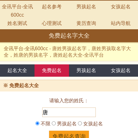
全讯平台-全讯
起名参考
男孩起名
女孩起名
600cc
姓名测试
心理测试
黄历查询
站内导航
免费起名字大全
全讯平台-全讯600cc
-
唐姓男孩起名字，唐姓男孩取名字大
全，姓唐的男孩名字，唐姓起名大全-全讯平台
起名大全
免费起名
男孩起名
女孩起名
※
免费起名大全
请输入您的姓氏：
不限
男孩起名
女孩起名