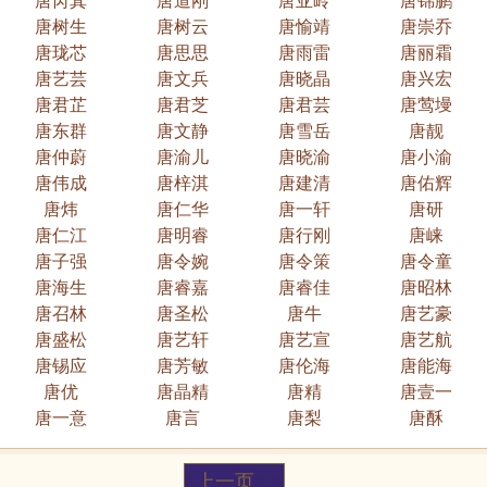
唐芮萁
唐道刚
唐亚岭
唐锦鹏
唐树生
唐树云
唐愉靖
唐崇乔
唐珑芯
唐思思
唐雨雷
唐丽霜
唐艺芸
唐文兵
唐晓晶
唐兴宏
唐君芷
唐君芝
唐君芸
唐莺墁
唐东群
唐文静
唐雪岳
唐靓
唐仲蔚
唐渝儿
唐晓渝
唐小渝
唐伟成
唐梓淇
唐建清
唐佑辉
唐炜
唐仁华
唐一轩
唐研
唐仁江
唐明睿
唐行刚
唐崃
唐子强
唐令婉
唐令策
唐令童
唐海生
唐睿嘉
唐睿佳
唐昭林
唐召林
唐圣松
唐牛
唐艺豪
唐盛松
唐艺轩
唐艺宣
唐艺航
唐锡应
唐芳敏
唐伦海
唐能海
唐优
唐晶精
唐精
唐壹一
唐一意
唐言
唐梨
唐酥
上一页