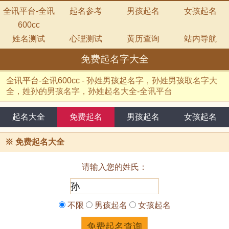
全讯平台-全讯
起名参考
男孩起名
女孩起名
600cc
姓名测试
心理测试
黄历查询
站内导航
免费起名字大全
全讯平台-全讯600cc
-
孙姓男孩起名字，孙姓男孩取名字大
全，姓孙的男孩名字，孙姓起名大全-全讯平台
起名大全
免费起名
男孩起名
女孩起名
※
免费起名大全
请输入您的姓氏：
不限
男孩起名
女孩起名