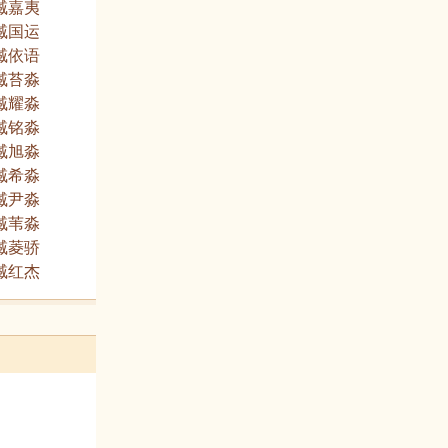
臧嘉夷
臧国运
臧依语
臧苔淼
臧耀淼
臧铭淼
臧旭淼
臧希淼
臧尹淼
臧苇淼
臧菱骄
臧红杰