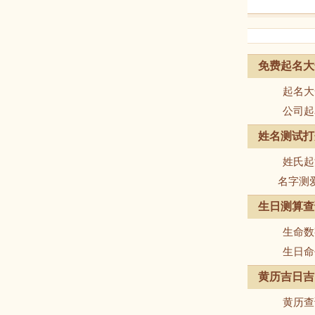
免费起名大
起名大
公司起
姓名测试打
姓氏起
名字测
生日测算查
生命数
生日命
黄历吉日吉
黄历查