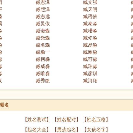
雨
臧恩泽
臧文强
平
臧熙泽
臧天明
臻
臧志远
臧语依
晨
臧灵依
臧泰淼
淼
臧诺淼
臧喏淼
淼
臧尧淼
臧佟淼
淼
臧名淼
臧易淼
淼
臧淼一
臧幽淼
淼
臧柯淼
臧可淼
淼
臧威淼
臧玮淼
淼
臧唯淼
臧彦琪
良
臧秀馥
臧河翔
测名
【
姓名测试
】 【
姓名配对
】 【
姓名五格
】
【
起名大全
】 【
男孩起名
】 【
女孩名字
】