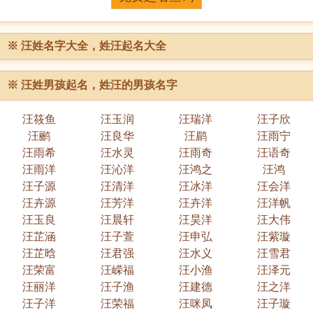
※ 汪姓名字大全，姓汪起名大全
※
汪姓男孩起名，姓汪的男孩名字
汪筱鱼
汪玉润
汪瑞洋
汪子欣
汪鹂
汪良华
汪鹛
汪雨宁
汪雨希
汪水灵
汪雨奇
汪语奇
汪雨洋
汪沁洋
汪鸿之
汪鸿
汪子源
汪清洋
汪冰洋
汪会洋
汪卉源
汪芳洋
汪卉洋
汪洋帆
汪玉良
汪晨轩
汪昊洋
汪大伟
汪芷涵
汪子萱
汪申弘
汪紫璇
汪芷晗
汪君强
汪水义
汪雪君
汪荣富
汪嵘福
汪小渔
汪泽元
汪丽洋
汪子渔
汪建德
汪之洋
汪子洋
汪荣福
汪咪凤
汪子璇