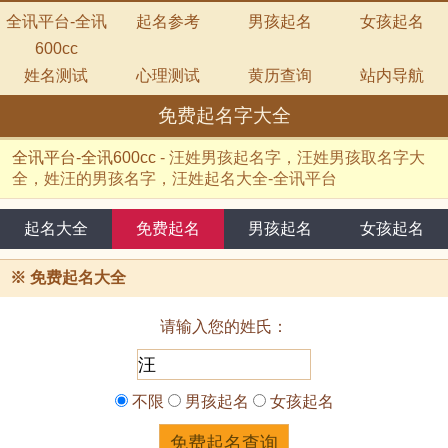
全讯平台-全讯
起名参考
男孩起名
女孩起名
600cc
姓名测试
心理测试
黄历查询
站内导航
免费起名字大全
全讯平台-全讯600cc
-
汪姓男孩起名字，汪姓男孩取名字大
全，姓汪的男孩名字，汪姓起名大全-全讯平台
起名大全
免费起名
男孩起名
女孩起名
※
免费起名大全
请输入您的姓氏：
不限
男孩起名
女孩起名